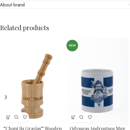
About brand
Related products
NEW
“Chani tis Gravias” Wooden
Odysseas Androutsos Mug