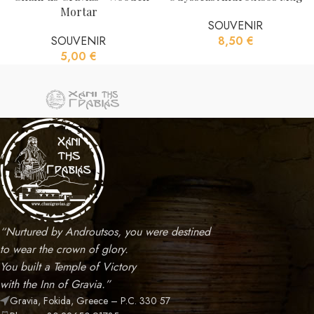
Mortar
SOUVENIR
SOUVENIR
8,50
€
5,00
€
“Nurtured by Androutsos, you were destined
to wear the crown of glory.
You built a Temple of Victory
with the Inn of Gravia.”
Gravia, Fokida, Greece – P.C. 330 57