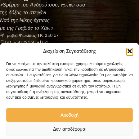
«
Θρέμμα του Ανδρούτσου, πρέπει σου
της δόξας το στεφάνι.
Ναό της Νίκης έχτισες
με της Γραβιάς το Χάνι»
Γραβιά Φωκίδας ΤΚ: 330 57
Τηλ: +30.22650.91735
Email: info@chanigravias.com
Διαχείριση Συγκατάθεσης
ΝΕΟΤΕΡΑ ΑΡΘΡΑ
Για να παρέχουμε την καλύτερη εμπειρία, χρησιμοποιούμε τεχνολογίες
όπως cookies για την αποθήκευση ή/και την πρόσβαση σε πληροφορίες
ΚΑΤΗΓΟΡΙΕΣ
συσκευών. Η συγκατάθεση για τις εν λόγω τεχνολογίες θα μας επιτρέψει να
επεξεργαστούμε δεδομένα προσωπικού χαρακτήρα, όπως συμπεριφορά
περιήγησης ή μοναδικά αναγνωριστικά σε αυτόν τον ιστότοπο. Η μη
ΠΟΛΙΤΙΚΕΣ
συγκατάθεση ή η ανάκληση της συγκατάθεσης, μπορεί να επηρεάσει
αρνητικά ορισμένες λειτουργίες και δυνατότητες.
ΜΕΝΟΥ
Copyright © 2025 Το Χάνι της Γραβιάς | Designed by
OWS
Αποδοχή
Δεν αποδέχομαι
0