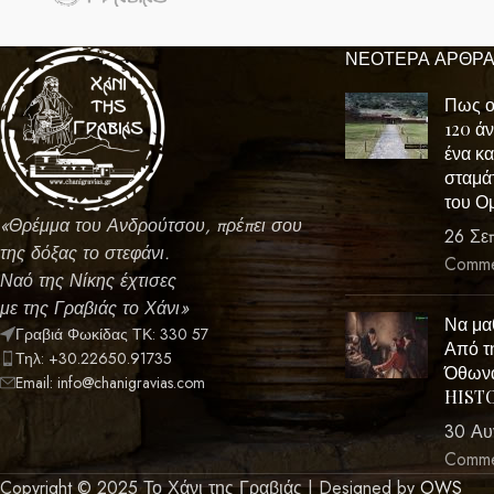
Potenti parturient parturie
ΝΕΟΤΕΡΑ ΑΡΘΡ
Πως ο
120 ά
ένα κα
σταμά
του Ο
«
Θρέμμα του Ανδρούτσου, πρέπει σου
26 Σε
της δόξας το στεφάνι.
Comme
Ναό της Νίκης έχτισες
με της Γραβιάς το Χάνι»
Να μα
Γραβιά Φωκίδας ΤΚ: 330 57
Από τ
Τηλ: +30.22650.91735
Όθων
Email: info@chanigravias.com
HIST
30 Αυ
Comme
Copyright © 2025 Το Χάνι της Γραβιάς | Designed by
OWS