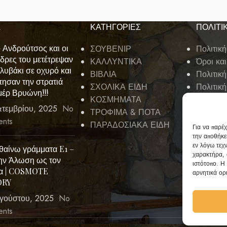
Α
ΚΑΤΗΓΟΡΙΕΣ
ΠΟΛΙΤΙ
 Ανδρούτσος και οι
ΣΟΥΒΕΝΙΡ
Πολιτικ
νδρες του μετέτρεψαν
ΚΑΛΛΥΝΤΙΚΑ
Όροι κα
λυβάκι σε οχυρό και
ΒΙΒΛΙΑ
Πολιτική
τησαν την στρατιά
ΣΧΟΛΙΚΑ ΕΙΔΗ
Πολιτικ
μέρ Βρυώνη!!!
ΚΟΣΜΗΜΑΤΑ
πτεμβρίου, 2025
No
ΤΡΟΦΙΜΑ & ΠΟΤΑ
nts
ΠΑΡΑΔΟΣΙΑΚΑ ΕΙΔΗ
Για να παρέχ
την αποθήκε
εν λόγω τεχ
θαίνω γράμματα E1 –
χαρακτήρα, 
ην Άλωση ως τον
ιστότοπο. Η
α | COSMOTE
αρνητικά ορι
ORY
γούστου, 2025
No
nts