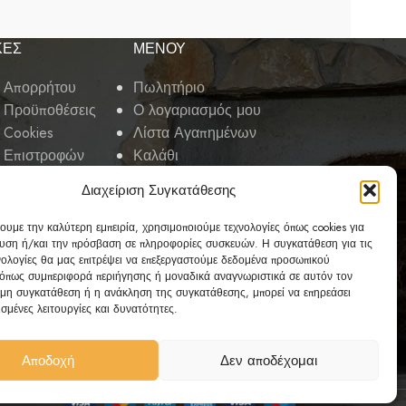
ΚΕΣ
ΜΕΝΟΥ
ή Απορρήτου
Πωλητήριο
ι Προϋποθέσεις
Ο λογαριασμός μου
 Cookies
Λίστα Αγαπημένων
ή Επιστροφών
Καλάθι
Ταμείο
Διαχείριση Συγκατάθεσης
Άρθρα
Ιστορία
ουμε την καλύτερη εμπειρία, χρησιμοποιούμε τεχνολογίες όπως cookies για
Επικοινωνία
υση ή/και την πρόσβαση σε πληροφορίες συσκευών. Η συγκατάθεση για τις
νολογίες θα μας επιτρέψει να επεξεργαστούμε δεδομένα προσωπικού
όπως συμπεριφορά περιήγησης ή μοναδικά αναγνωριστικά σε αυτόν τον
 μη συγκατάθεση ή η ανάκληση της συγκατάθεσης, μπορεί να επηρεάσει
σμένες λειτουργίες και δυνατότητες.
Αποδοχή
Δεν αποδέχομαι